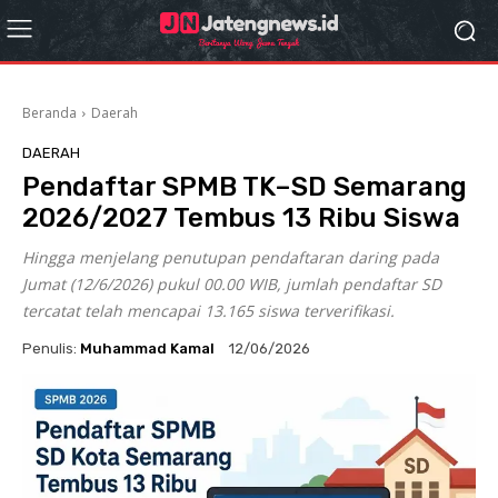
Beranda
Daerah
DAERAH
Pendaftar SPMB TK–SD Semarang
2026/2027 Tembus 13 Ribu Siswa
Hingga menjelang penutupan pendaftaran daring pada
Jumat (12/6/2026) pukul 00.00 WIB, jumlah pendaftar SD
tercatat telah mencapai 13.165 siswa terverifikasi.
Penulis:
Muhammad Kamal
12/06/2026