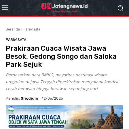
Beranda
Pariwisata
PARIWISATA
Prakiraan Cuaca Wisata Jawa
Besok, Gedong Songo dan Saloka
Park Sejuk
Berdasarkan data BMKG, mayoritas destinasi wisata
unggulan di Jawa Tengah diperkirakan mengalami kondisi
cerah berawan hingga berawan sepanjang hari
Penulis:
Shodiqin
12/06/2026