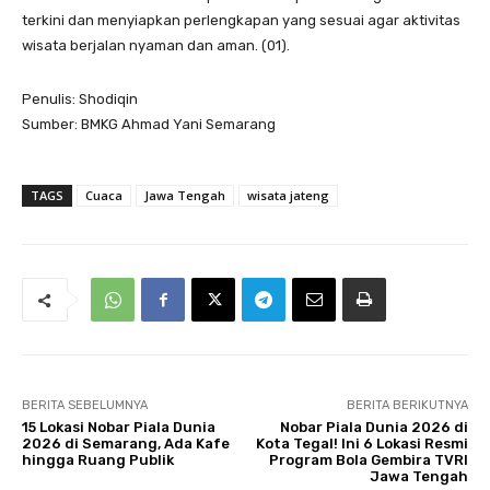
terkini dan menyiapkan perlengkapan yang sesuai agar aktivitas
wisata berjalan nyaman dan aman. (01).
Penulis: Shodiqin
Sumber: BMKG Ahmad Yani Semarang
TAGS
Cuaca
Jawa Tengah
wisata jateng
BERITA SEBELUMNYA
BERITA BERIKUTNYA
15 Lokasi Nobar Piala Dunia
Nobar Piala Dunia 2026 di
2026 di Semarang, Ada Kafe
Kota Tegal! Ini 6 Lokasi Resmi
hingga Ruang Publik
Program Bola Gembira TVRI
Jawa Tengah