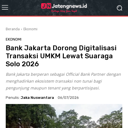
Beranda
Ekonomi
EKONOMI
Bank Jakarta Dorong Digitalisasi
Transaksi UMKM Lewat Suaraga
Solo 2026
Bank Jakarta berperan sebagai Official Bank Partner dengan
menghadirkan ekosistem transaksi non tunai bagi
pengunjung maupun tenant yang berpartisipasi.
Penulis:
Jaka Nuswantara
06/07/2026