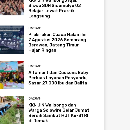
KKN UIN Walisongo Ajak
Siswa SDN Sidomulyo 02
Belajar Lewat Praktik
Langsung
DAERAH
Prakirakan Cuaca Malam Ini
7 Agustus 2026 Semarang
Berawan, Jateng Timur
Hujan Ringan
DAERAH
Alfamart dan Cussons Baby
Perluas Layanan Posyandu,
Sasar 27.000 Ibu dan Balita
DAERAH
KKN UIN Walisongo dan
Warga Solowire Gelar Jumat
Bersih Sambut HUT Ke-81 RI
di Demak