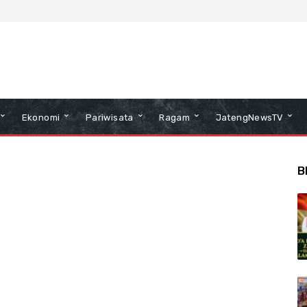
Ekonomi
Pariwisata
Ragam
JatengNewsTV
B