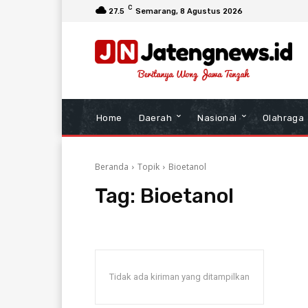
C
27.5
Semarang
, 8 Agustus 2026
Home
Daerah
Nasional
Olahraga
Beranda
Topik
Bioetanol
Tag:
Bioetanol
Tidak ada kiriman yang ditampilkan