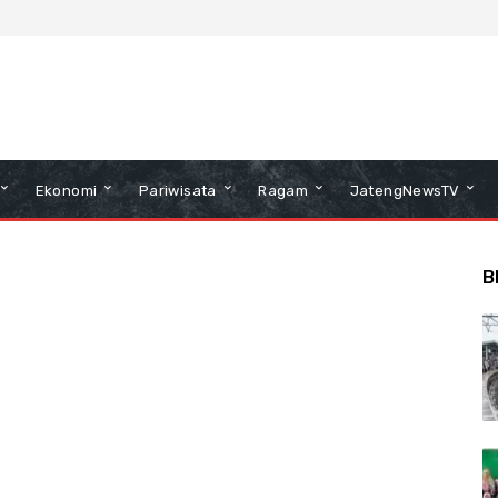
Ekonomi
Pariwisata
Ragam
JatengNewsTV
B