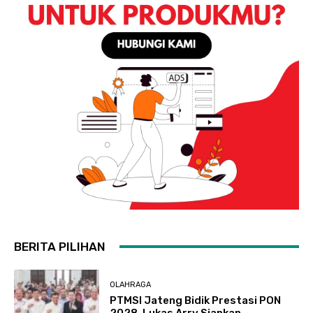
BERITA PILIHAN
OLAHRAGA
PTMSI Jateng Bidik Prestasi PON
2028, Lukas Arry Siapkan