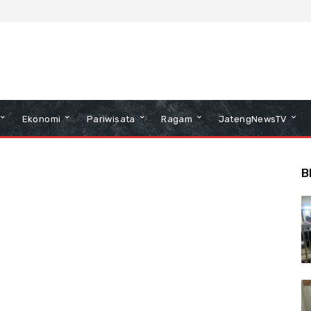
Ekonomi
Pariwisata
Ragam
JatengNewsTV
B