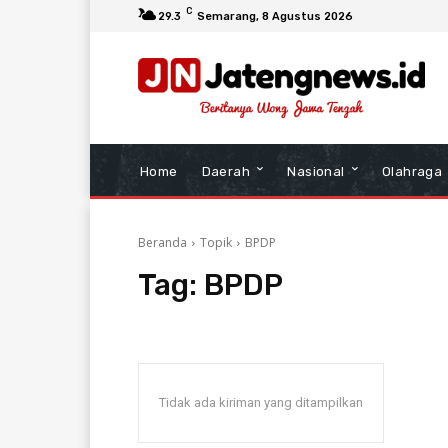
C
29.3
Semarang
, 8 Agustus 2026
Home
Daerah
Nasional
Olahraga
Beranda
Topik
BPDP
Tag:
BPDP
Tidak ada kiriman yang ditampilkan