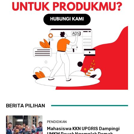
BERITA PILIHAN
PENDIDIKAN
Mahasiswa KKN UPGRIS Dampingi
UMKM Peyek Ngemplak Demak