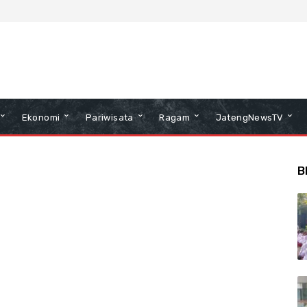
Ekonomi
Pariwisata
Ragam
JatengNewsTV
B