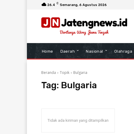
C
26.4
Semarang
, 6 Agustus 2026
Home
Daerah
Nasional
Olahraga
Beranda
Topik
Bulgaria
Tag:
Bulgaria
Tidak ada kiriman yang ditampilkan