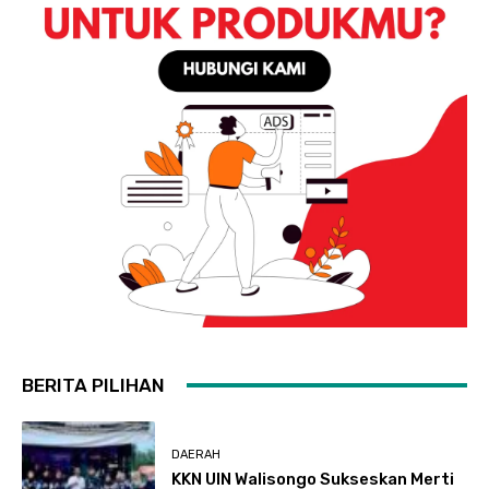
BERITA PILIHAN
DAERAH
KKN UIN Walisongo Sukseskan Merti