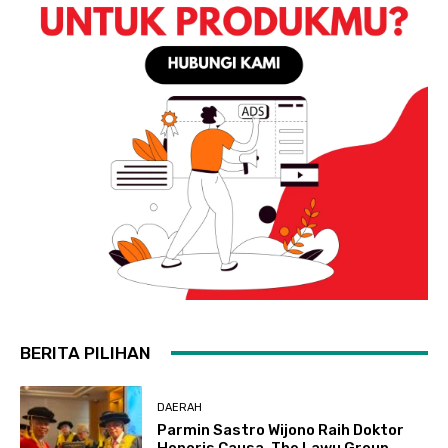
BERITA PILIHAN
DAERAH
Parmin Sastro Wijono Raih Doktor
Honoris Causa, The Lawu Group