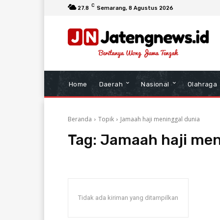
C
27.8
Semarang
, 8 Agustus 2026
Home
Daerah
Nasional
Olahraga
Beranda
Topik
Jamaah haji meninggal dunia
Tag:
Jamaah haji men
Tidak ada kiriman yang ditampilkan