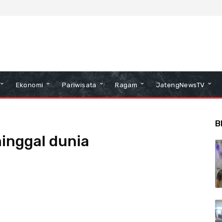
Ekonomi
Pariwisata
Ragam
JatengNewsTV
B
inggal dunia