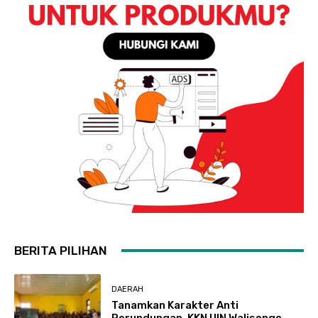
BERITA PILIHAN
DAERAH
Tanamkan Karakter Anti
Perundungan, KKN UIN Walisongo