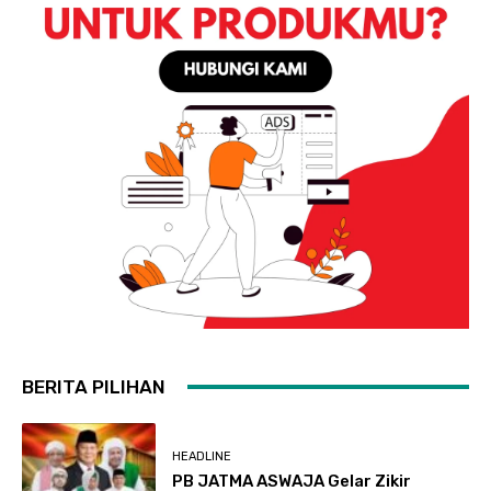
BERITA PILIHAN
HEADLINE
PB JATMA ASWAJA Gelar Zikir