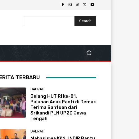
Search
ERITA TERBARU
DAERAH
Jelang HUT RI ke-81,
Puluhan Anak Panti di Demak
Terima Bantuan dari
Srikandi PLN UP2D Jawa
Tengah
DAERAH
Mahasiswa KKN UNDIP Bantu