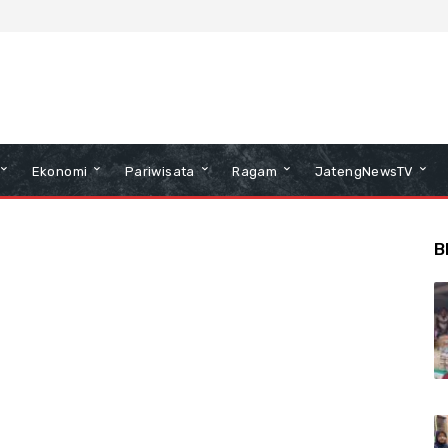
Ekonomi
Pariwisata
Ragam
JatengNewsTV
B