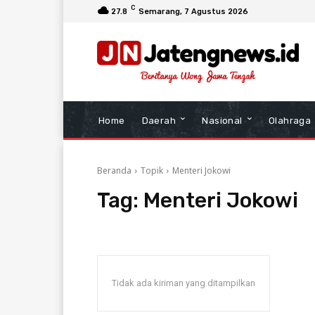
C
27.8
Semarang
, 7 Agustus 2026
Home
Daerah
Nasional
Olahraga
Beranda
Topik
Menteri Jokowi
Tag:
Menteri Jokowi
Tidak ada kiriman yang ditampilkan