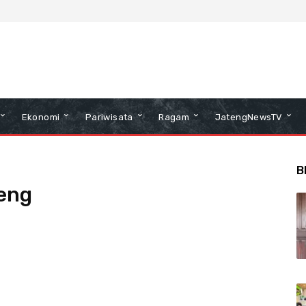
Ekonomi
Pariwisata
Ragam
JatengNewsTV
B
eng