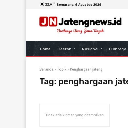
C
33.9
Semarang
, 6 Agustus 2026
Home
Daerah
Nasional
Olahraga
Beranda
Topik
Penghargaan jateng
Tag:
penghargaan jat
Tidak ada kiriman yang ditampilkan