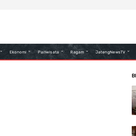
Ekonomi
Pariwisata
Ragam
JatengNewsTV
B