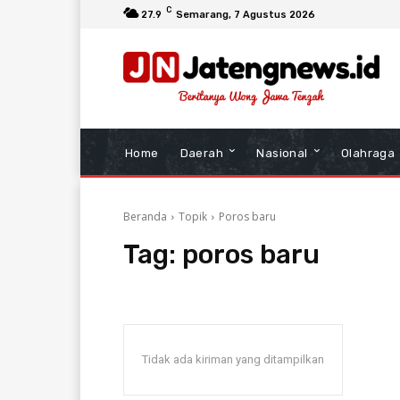
C
27.9
Semarang
, 7 Agustus 2026
Home
Daerah
Nasional
Olahraga
Beranda
Topik
Poros baru
Tag:
poros baru
Tidak ada kiriman yang ditampilkan