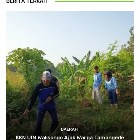
BERITA TERKAIT
DAERAH
KKN UIN Walisongo Ajak Warga Tamangede