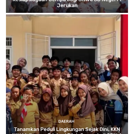
Jerukan
DAERAH
Tanamkan Peduli Lingkungan Sejak Dini, KKN