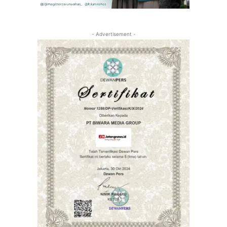
- Advertisement -