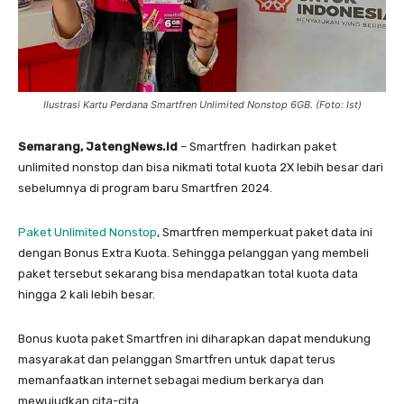
Ilustrasi Kartu Perdana Smartfren Unlimited Nonstop 6GB. (Foto: Ist)
Semarang, JatengNews.id
– Smartfren hadirkan paket
unlimited nonstop dan bisa nikmati total kuota 2X lebih besar dari
sebelumnya di program baru Smartfren 2024.
Paket Unlimited Nonstop
, Smartfren memperkuat paket data ini
dengan Bonus Extra Kuota. Sehingga pelanggan yang membeli
paket tersebut sekarang bisa mendapatkan total kuota data
hingga 2 kali lebih besar.
Bonus kuota paket Smartfren ini diharapkan dapat mendukung
masyarakat dan pelanggan Smartfren untuk dapat terus
memanfaatkan internet sebagai medium berkarya dan
mewujudkan cita-cita.