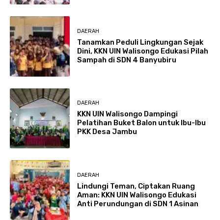
DAERAH
Tanamkan Peduli Lingkungan Sejak
Dini, KKN UIN Walisongo Edukasi Pilah
Sampah di SDN 4 Banyubiru
DAERAH
KKN UIN Walisongo Dampingi
Pelatihan Buket Balon untuk Ibu-Ibu
PKK Desa Jambu
DAERAH
Lindungi Teman, Ciptakan Ruang
Aman: KKN UIN Walisongo Edukasi
Anti Perundungan di SDN 1 Asinan