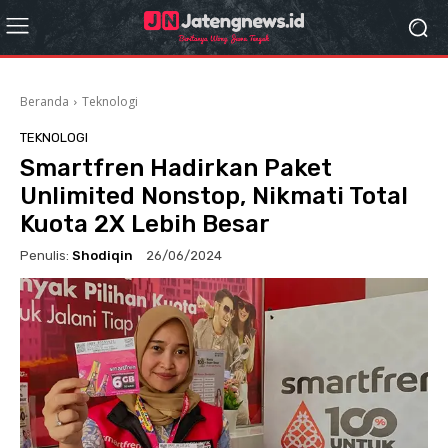
Beranda
Teknologi
TEKNOLOGI
Smartfren Hadirkan Paket
Unlimited Nonstop, Nikmati Total
Kuota 2X Lebih Besar
Penulis:
Shodiqin
26/06/2024