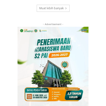
Muat lebih banyak
- Advertisement -