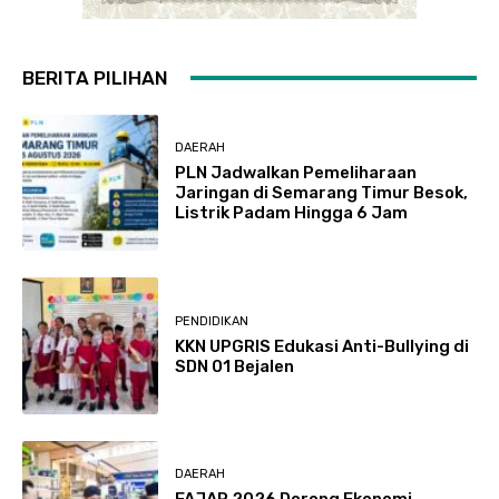
BERITA PILIHAN
DAERAH
PLN Jadwalkan Pemeliharaan
Jaringan di Semarang Timur Besok,
Listrik Padam Hingga 6 Jam
PENDIDIKAN
KKN UPGRIS Edukasi Anti-Bullying di
SDN 01 Bejalen
DAERAH