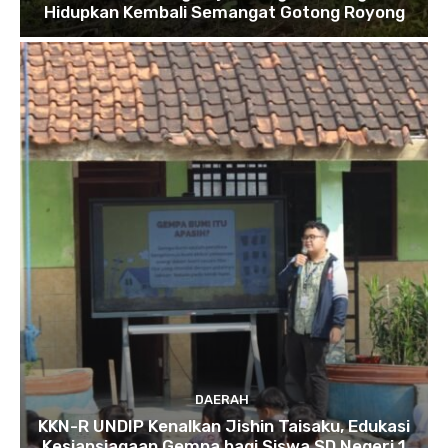
Hidupkan Kembali Semangat Gotong Royong
DAERAH
KKN-R UNDIP Kenalkan Jishin Taisaku, Edukasi
Kesiapsiagaan Gempa bagi Siswa SD Negeri 1