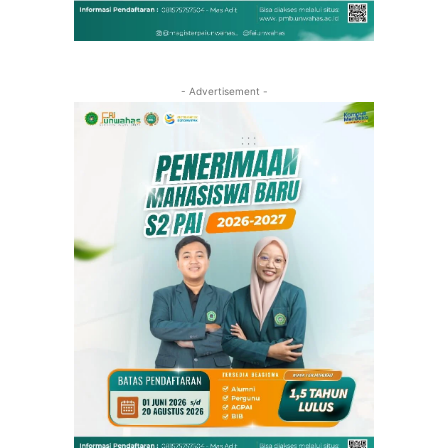
- Advertisement -