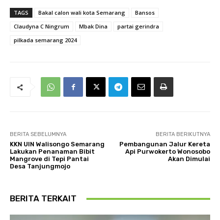
TAGS
Bakal calon wali kota Semarang
Bansos
Claudyna C Ningrum
Mbak Dina
partai gerindra
pilkada semarang 2024
BERITA SEBELUMNYA
BERITA BERIKUTNYA
KKN UIN Walisongo Semarang
Pembangunan Jalur Kereta
Lakukan Penanaman Bibit
Api Purwokerto Wonosobo
Mangrove di Tepi Pantai
Akan Dimulai
Desa Tanjungmojo
BERITA TERKAIT