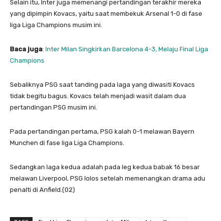
Selain itu, Inter juga memenangi pertandingan terakhir mereka
yang dipimpin Kovacs, yaitu saat membekuk Arsenal 1-0 di fase
liga Liga Champions musim ini.
Baca juga
:
Inter Milan Singkirkan Barcelona 4-3, Melaju Final Liga
Champions
Sebaliknya PSG saat tanding pada laga yang diwasiti Kovacs
tidak begitu bagus. Kovacs telah menjadi wasit dalam dua
pertandingan PSG musim ini.
Pada pertandingan pertama, PSG kalah 0-1 melawan Bayern
Munchen di fase liga Liga Champions.
Sedangkan laga kedua adalah pada leg kedua babak 16 besar
melawan Liverpool, PSG lolos setelah memenangkan drama adu
penalti di Anfield.(02)