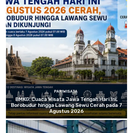
PARIWISATA
BMKG: Cuaca Wisata Jawa Tengah Hari Ini,
Borobudur hingga Lawang Sewu Cerah pada 7
Agustus 2026