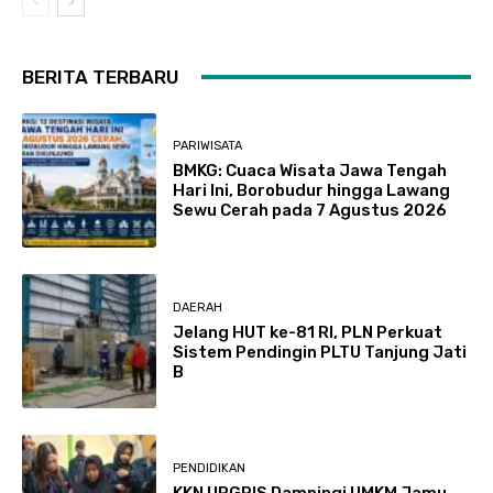
BERITA TERBARU
PARIWISATA
BMKG: Cuaca Wisata Jawa Tengah
Hari Ini, Borobudur hingga Lawang
Sewu Cerah pada 7 Agustus 2026
DAERAH
Jelang HUT ke-81 RI, PLN Perkuat
Sistem Pendingin PLTU Tanjung Jati
B
PENDIDIKAN