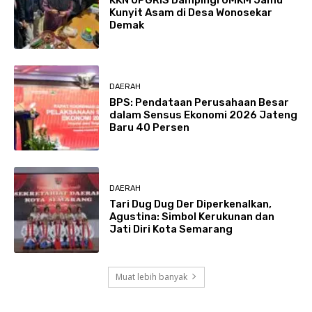
KKN UPGRIS Dampingi UMKM Jamu
Kunyit Asam di Desa Wonosekar
Demak
DAERAH
BPS: Pendataan Perusahaan Besar
dalam Sensus Ekonomi 2026 Jateng
Baru 40 Persen
DAERAH
Tari Dug Dug Der Diperkenalkan,
Agustina: Simbol Kerukunan dan
Jati Diri Kota Semarang
Muat lebih banyak