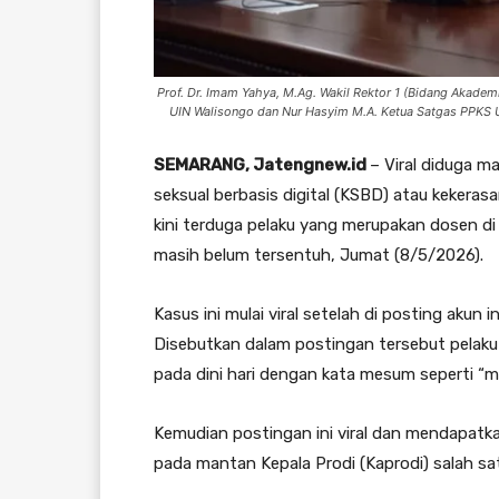
Prof. Dr. Imam Yahya, M.Ag. Wakil Rektor 1 (Bidang Akade
UIN Walisongo dan Nur Hasyim M.A. Ketua Satgas PPKS U
SEMARANG, Jatengnew.id
– Viral diduga 
seksual berbasis digital (KSBD) atau kekeras
kini terduga pelaku yang merupakan dosen d
masih belum tersentuh, Jumat (8/5/2026).
Kasus ini mulai viral setelah di posting aku
Disebutkan dalam postingan tersebut pela
pada dini hari dengan kata mesum seperti “
Kemudian postingan ini viral dan mendapatka
pada mantan Kepala Prodi (Kaprodi) salah sa