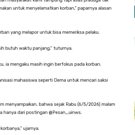
ukan masyarakat kami tampung tapi asas praduga tak
tamakan untuk menyelamatkan korban,” paparnya alasan
orban yang melapor untuk bisa memeriksa pelaku.
asih butuh waktu panjang,” tuturnya.
ku, ia mengaku masih ingin berfokus pada korban.
anisasi mahasiswa seperti Dema untuk mencari saksi
yim menyampaikan, bahwa sejak Rabu (6/5/2026) malam
nya hanya dari postingan @Pesan_uinws.
 korbanya,” ujarnya.