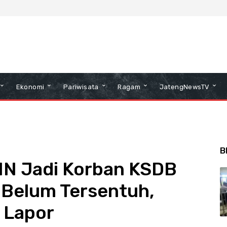
Ekonomi
Pariwisata
Ragam
JatengNewsTV
B
UIN Jadi Korban KSDB
 Belum Tersentuh,
 Lapor