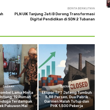
BERITA BERIKUTNYA
ah
PLN UIK Tanjung Jati B Dorong Transformasi
Digital Pendidikan di SDN 2 Tubanan
DAERAH
DAERAH
ombel Lama Minta
Ekspor TPT Jateng Tumbuh
Untung, 19 Rumah
5,88 Persen, Dua Pabrik
Diduga Terdampak
Garmen Malah Tutup dan
ek Pakuwon Mal
PHK 1.500 Pekerja