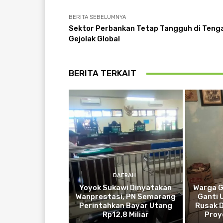
BERITA SEBELUMNYA
Sektor Perbankan Tetap Tangguh di Teng
Gejolak Global
BERITA TERKAIT
DAERAH
Yoyok Sukawi Dinyatakan
Warga G
Wanprestasi, PN Semarang
Ganti 
Perintahkan Bayar Utang
Rusak 
Rp12,8 Miliar
Proy