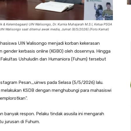
mik & Kelembagaan) UIN Walisongo, Dr. Kurnia Muhajarah M.S.I, Ketua PSGA
IN Walisongo saat ditemui awak media, Jumat (8/5/2026).(Foto:Kamal)
mahasiswa UIN Walisongo menjadi korban kekerasan
an gender kerbasis online (KGBO) oleh dosennya. Hingga
i Fakultas Ushuludin dan Humaniora (Fuhum) tersebut
n instagram Pesan_uinws pada Selasa (5/5/2026) lalu.
ku melakukan KSDB dengan menghubungi para mahasiswi
memplorotkan”.
n banyak respon. Pelaku tindak asusila ini mengarah
tu jurusan di Fuhum.