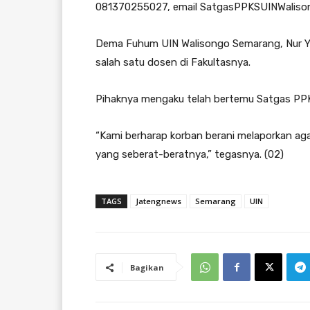
081370255027, email
SatgasPPKSUINWaliso
Dema Fuhum UIN Walisongo Semarang, Nur Yu
salah satu dosen di Fakultasnya.
Pihaknya mengaku telah bertemu Satgas PP
“Kami berharap korban berani melaporkan agar 
yang seberat-beratnya,” tegasnya. (02)
TAGS
Jatengnews
Semarang
UIN
Bagikan