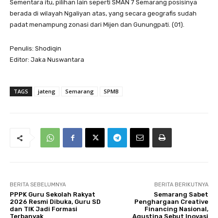
Sementara itu, pilihan lain seperti SMAN 7 Semarang posisinya
berada di wilayah Ngaliyan atas, yang secara geografis sudah
padat menampung zonasi dari Mijen dan Gunungpati. (01).
Penulis: Shodiqin
Editor: Jaka Nuswantara
TAGS
jateng
Semarang
SPMB
BERITA SEBELUMNYA
BERITA BERIKUTNYA
PPPK Guru Sekolah Rakyat
Semarang Sabet
2026 Resmi Dibuka, Guru SD
Penghargaan Creative
dan TIK Jadi Formasi
Financing Nasional,
Terbanyak
Agustina Sebut Inovasi