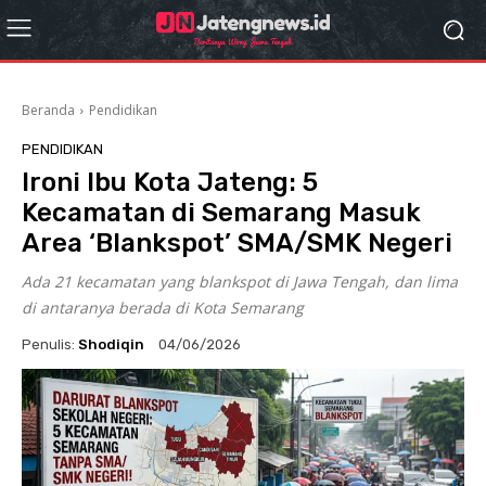
Beranda
Pendidikan
PENDIDIKAN
Ironi Ibu Kota Jateng: 5
Kecamatan di Semarang Masuk
Area ‘Blankspot’ SMA/SMK Negeri
Ada 21 kecamatan yang blankspot di Jawa Tengah, dan lima
di antaranya berada di Kota Semarang
Penulis:
Shodiqin
04/06/2026