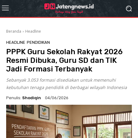
Beranda
Headline
HEADLINE
PENDIDIKAN
PPPK Guru Sekolah Rakyat 2026
Resmi Dibuka, Guru SD dan TIK
Jadi Formasi Terbanyak
Sebanyak 3.053 formasi disediakan untuk memenuhi
kebutuhan tenaga pendidik di berbagai wilayah Indonesia
Penulis:
Shodiqin
04/06/2026