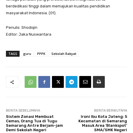
berdedikasi tinggi dalam memajukan kualitas pendidikan
masyarakat Indonesia. (01).
Penulis: Shodiqin
Editor: Jaka Nuswantara
TAGS
guru
PPPK
Sekolah Rakyat
BERITA SEBELUMNYA
BERITA BERIKUTNYA
Sistem Zonasi Membuat
Ironi Ibu Kota Jateng: 5
Cemas, Orang Tua di Tugu
Kecamatan di Semarang
Semarang Antre Berjam-jam
Masuk Area ‘Blankspot’
Demi Sekolah Negeri
SMA/SMK Negeri