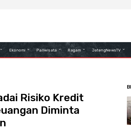
Ekonomi
Pariwisata
Ragam
JatengNewsTV
B
ai Risiko Kredit
euangan Diminta
an