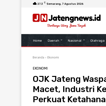
C
27.3
Semarang
, 7 Agustus 2026
Home
Daerah
Nasional
Olahraga
Beranda
Ekonomi
EKONOMI
OJK Jateng Waspad
Macet, Industri K
Perkuat Ketahan