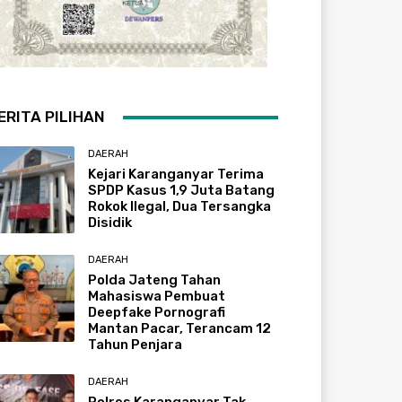
ERITA PILIHAN
DAERAH
Kejari Karanganyar Terima
SPDP Kasus 1,9 Juta Batang
Rokok Ilegal, Dua Tersangka
Disidik
DAERAH
Polda Jateng Tahan
Mahasiswa Pembuat
Deepfake Pornografi
Mantan Pacar, Terancam 12
Tahun Penjara
DAERAH