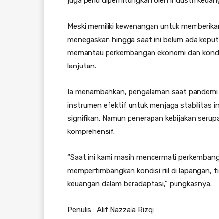
juga perlu diperhitungkan oleh industri keuang
Meski memiliki kewenangan untuk memberikan r
menegaskan hingga saat ini belum ada keputu
memantau perkembangan ekonomi dan kondis
lanjutan.
Ia menambahkan, pengalaman saat pandemi C
instrumen efektif untuk menjaga stabilitas 
signifikan. Namun penerapan kebijakan serup
komprehensif.
“Saat ini kami masih mencermati perkembang
mempertimbangkan kondisi riil di lapangan, 
keuangan dalam beradaptasi,” pungkasnya.
Penulis : Alif Nazzala Rizqi