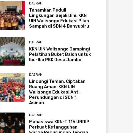
DAERAH
Tanamkan Peduli
Lingkungan Sejak Dini, KKN
UIN Walisongo Edukasi Pilah
Sampah di SDN 4 Banyubiru
DAERAH
KKN UIN Walisongo Dampingi
Pelatihan Buket Balon untuk
Ibu-Ibu PKK Desa Jambu
DAERAH
Lindungi Teman, Ciptakan
Ruang Aman: KKN UIN
Walisongo Edukasi Anti
Perundungan di SDN 1
Asinan
DAERAH
Mahasiswa KKN-T 116 UNDIP
Perkuat Ketangguhan
Warga Pedurungan Tengah