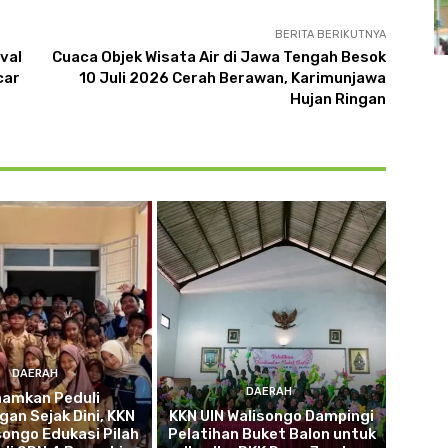
BERITA BERIKUTNYA
val
Cuaca Objek Wisata Air di Jawa Tengah Besok
car
10 Juli 2026 Cerah Berawan, Karimunjawa
Hujan Ringan
DAERAH
DAERAH
namkan Peduli
gan Sejak Dini, KKN
KKN UIN Walisongo Dampingi
songo Edukasi Pilah
Pelatihan Buket Balon untuk