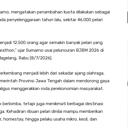
marno, mengatakan penambahan kuota dilakukan sebagai
a penyelenggaraan tahun lalu, sekitar 46.000 pelari
njadi 12.500 orang agar semakin banyak pelari yang
rathon,” ujar Sumarno usai peluncuran BJBM 2026 di
agelang, Rabu (8/7/2026).
erkembang menjadi lebih dari sekadar ajang olahraga.
Pemerintah Provinsi Jawa Tengah dalam mendorong gaya
kaligus menggerakkan roda perekonomian masyarakat.
k berlomba, tetapi juga menikmati berbagai destinasi
a. Kehadiran ribuan pelari dinilai mampu memberikan
r, homestay, hingga pelaku usaha mikro, kecil, dan