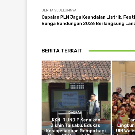
BERITA SEBELUMNYA
Capaian PLN Jaga Keandalan Listrik, Festi
Bunga Bandungan 2026 Berlangsung Lan
BERITA TERKAIT
DAERAH
KKN-R UNDIP Kenalkan
Ta
Jishin Taisaku, Edukasi
Lingkun
Kesiapsiagaan Gempa bagi
UIN Wali