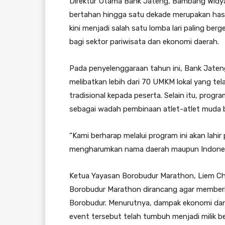
Direktur Utama Bank Jateng, Bambang Widy
bertahan hingga satu dekade merupakan hasil
kini menjadi salah satu lomba lari paling be
bagi sektor pariwisata dan ekonomi daerah.
Pada penyelenggaraan tahun ini, Bank Jat
melibatkan lebih dari 70 UMKM lokal yang tela
tradisional kepada peserta. Selain itu, prog
sebagai wadah pembinaan atlet-atlet muda 
“Kami berharap melalui program ini akan lahi
mengharumkan nama daerah maupun Indones
Ketua Yayasan Borobudur Marathon, Liem Ch
Borobudur Marathon dirancang agar memberi
Borobudur. Menurutnya, dampak ekonomi dan 
event tersebut telah tumbuh menjadi milik b