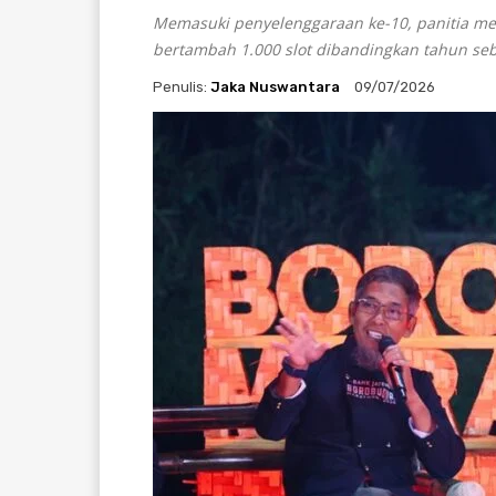
Memasuki penyelenggaraan ke-10, panitia me
bertambah 1.000 slot dibandingkan tahun se
Penulis:
Jaka Nuswantara
09/07/2026