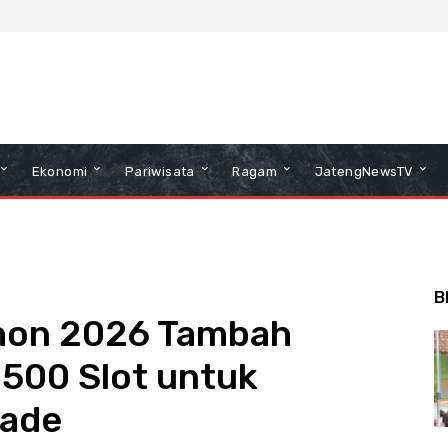
Ekonomi
Pariwisata
Ragam
JatengNewsTV
B
hon 2026 Tambah
.500 Slot untuk
kade