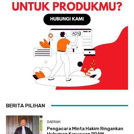
BERITA PILIHAN
DAERAH
Pengacara Minta Hakim Ringankan
Hukuman Karyawan PDAM