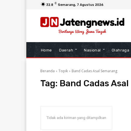
C
32.8
Semarang
, 7 Agustus 2026
Home
Daerah
Nasional
Olahraga
Beranda
Topik
Band Cadas Asal Semarang
Tag:
Band Cadas Asa
Tidak ada kiriman yang ditampilkan