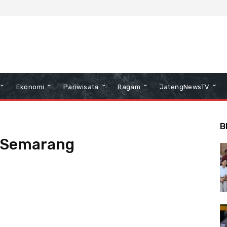
Ekonomi
Pariwisata
Ragam
JatengNewsTV
B
l Semarang