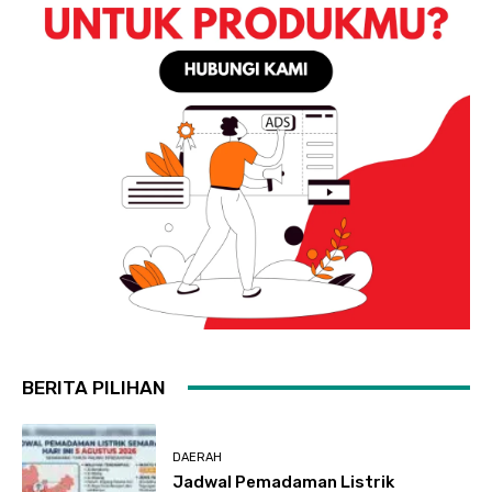
BERITA PILIHAN
DAERAH
Jadwal Pemadaman Listrik