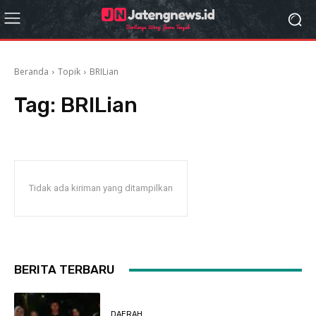
Beranda
Topik
BRILian
Tag:
BRILian
Tidak ada kiriman yang ditampilkan
BERITA TERBARU
DAERAH