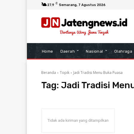
C
27.9
Semarang
, 7 Agustus 2026
Home
Daerah
Nasional
Olahraga
Beranda
Topik
Jadi Tradisi Menu Buka Puasa
Tag:
Jadi Tradisi Men
Tidak ada kiriman yang ditampilkan