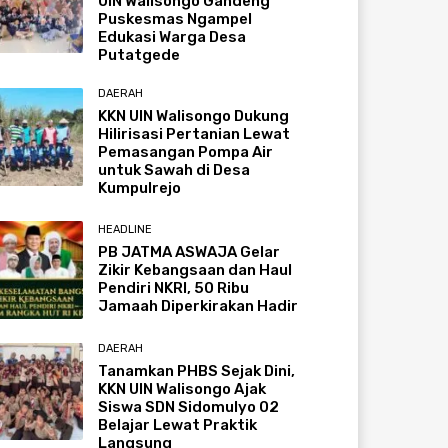
UIN Walisongo Gandeng
Puskesmas Ngampel
Edukasi Warga Desa
Putatgede
DAERAH
KKN UIN Walisongo Dukung
Hilirisasi Pertanian Lewat
Pemasangan Pompa Air
untuk Sawah di Desa
Kumpulrejo
HEADLINE
PB JATMA ASWAJA Gelar
Zikir Kebangsaan dan Haul
Pendiri NKRI, 50 Ribu
Jamaah Diperkirakan Hadir
DAERAH
Tanamkan PHBS Sejak Dini,
KKN UIN Walisongo Ajak
Siswa SDN Sidomulyo 02
Belajar Lewat Praktik
Langsung