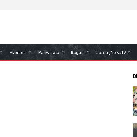
Ekonomi
Pariwisata
Ragam
JatengNewsTV
B