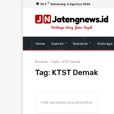
C
33.9
Semarang
, 6 Agustus 2026
Home
Daerah
Nasional
Olahraga
Beranda
Topik
KTST Demak
Tag:
KTST Demak
Tidak ada kiriman yang ditampilkan