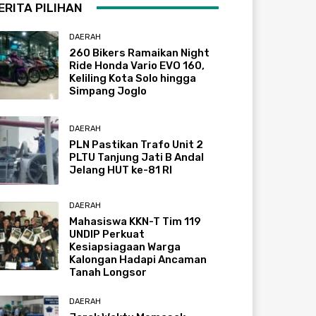
ERITA PILIHAN
DAERAH
260 Bikers Ramaikan Night
Ride Honda Vario EVO 160,
Keliling Kota Solo hingga
Simpang Joglo
DAERAH
PLN Pastikan Trafo Unit 2
PLTU Tanjung Jati B Andal
Jelang HUT ke-81 RI
DAERAH
Mahasiswa KKN-T Tim 119
UNDIP Perkuat
Kesiapsiagaan Warga
Kalongan Hadapi Ancaman
Tanah Longsor
DAERAH