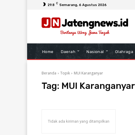
C
29.8
Semarang
, 6 Agustus 2026
Home
Daerah
Nasional
Olahraga
Beranda
Topik
MUI Karanganyar
Tag:
MUI Karanganyar
Tidak ada kiriman yang ditampilkan