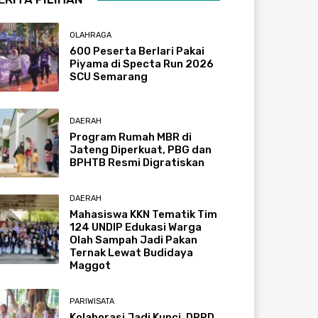
OLAHRAGA
600 Peserta Berlari Pakai
Piyama di Specta Run 2026
SCU Semarang
DAERAH
Program Rumah MBR di
Jateng Diperkuat, PBG dan
BPHTB Resmi Digratiskan
DAERAH
Mahasiswa KKN Tematik Tim
124 UNDIP Edukasi Warga
Olah Sampah Jadi Pakan
Ternak Lewat Budidaya
Maggot
PARIWISATA
Kolaborasi Jadi Kunci, DPRD