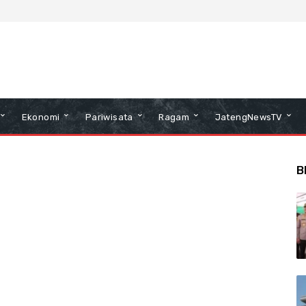
Ekonomi
Pariwisata
Ragam
JatengNewsTV
B