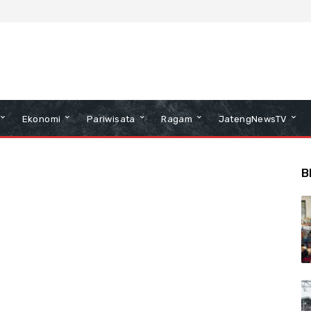
Ekonomi
Pariwisata
Ragam
JatengNewsTV
B