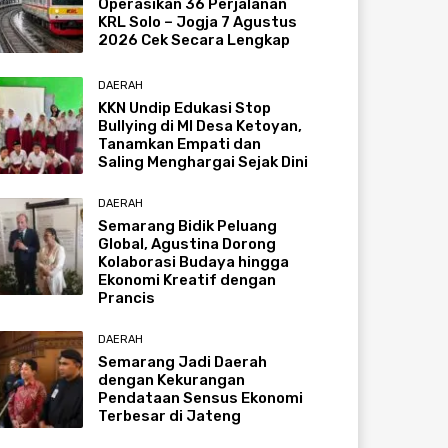
Operasikan 36 Perjalanan
KRL Solo – Jogja 7 Agustus
2026 Cek Secara Lengkap
DAERAH
KKN Undip Edukasi Stop
Bullying di MI Desa Ketoyan,
Tanamkan Empati dan
Saling Menghargai Sejak Dini
DAERAH
Semarang Bidik Peluang
Global, Agustina Dorong
Kolaborasi Budaya hingga
Ekonomi Kreatif dengan
Prancis
DAERAH
Semarang Jadi Daerah
dengan Kekurangan
Pendataan Sensus Ekonomi
Terbesar di Jateng