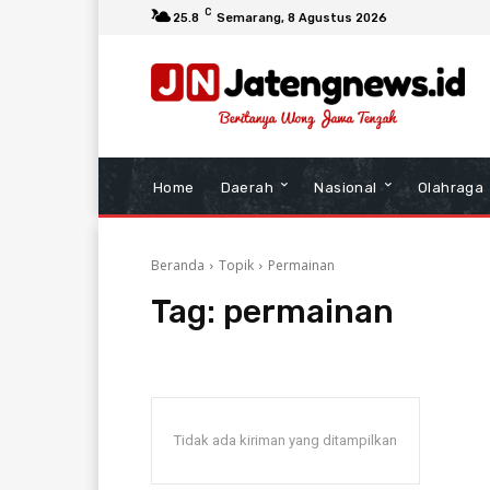
C
25.8
Semarang
, 8 Agustus 2026
Home
Daerah
Nasional
Olahraga
Beranda
Topik
Permainan
Tag:
permainan
Tidak ada kiriman yang ditampilkan