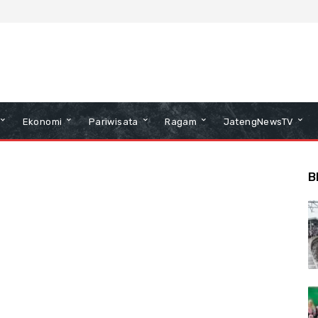
Ekonomi
Pariwisata
Ragam
JatengNewsTV
B