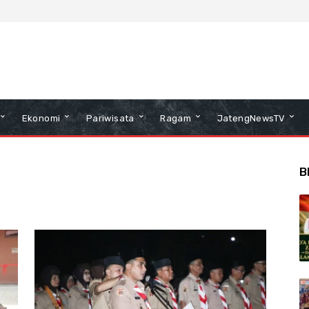
Ekonomi
Pariwisata
Ragam
JatengNewsTV
B