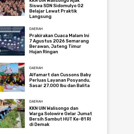
KKN UIN Walisongo Ajak
Siswa SDN Sidomulyo 02
Belajar Lewat Praktik
Langsung
DAERAH
Prakirakan Cuaca Malam Ini
7 Agustus 2026 Semarang
Berawan, Jateng Timur
Hujan Ringan
DAERAH
Alfamart dan Cussons Baby
Perluas Layanan Posyandu,
Sasar 27.000 Ibu dan Balita
DAERAH
KKN UIN Walisongo dan
Warga Solowire Gelar Jumat
Bersih Sambut HUT Ke-81 RI
di Demak