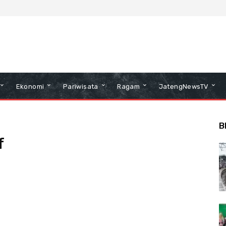
Ekonomi
Pariwisata
Ragam
JatengNewsTV
B
f