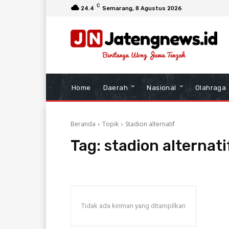
C
24.4
Semarang
, 8 Agustus 2026
Home
Daerah
Nasional
Olahraga
Beranda
Topik
Stadion alternatif
Tag:
stadion alternati
Tidak ada kiriman yang ditampilkan