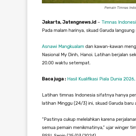
Pemain Timnas Indon
Jakarta, Jatengnews.id
–
Timnas Indones
Pada malam harinya, skuad Garuda langsung
Asnawi Mangkualam
dan kawan-kawan mengge
Nasional My Dinh, Hanoi. Latihan berjalan sek
20.00 waktu setempat.
Baca juga :
Hasil Kualifikasi Piala Dunia 20
Latihan timnas Indonesia sifatnya hanya pem
latihan Minggu (24/3) ini, skuad Garuda baru 
“Pastinya cukup melelahkan karena perjalanan 
semua pemain menikmatinya,” ujar winger tim
PSSI, Senin (25/03/2024).