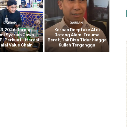
DAERAH
DAERAH
R 2026 Dorong
Korban Deepfake AI di
mi Syariah Jawa
Jateng Alami Trauma
BI Perkuat Literasi
Berat, Tak Bisa Tidur hingga
alal Value Chain
Kuliah Terganggu