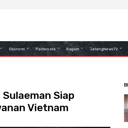
Ekonomi
Pariwisata
Ragam
JatengNewsTV
B
n Sulaeman Siap
wanan Vietnam