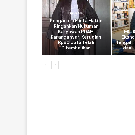
DAERAH
Pengacara Minta Hakim
Ringankan Hukuman
Karyawan PDAM
FAJA
Karanganyar, Kerugian
Ekono
Rp80 Juta Telah
Tengah, 
Dikembalikan
dan H