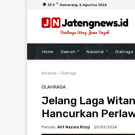
C
33.9
Semarang
, 6 Agustus 2026
Home
Daerah
Nasional
Olahraga
Beranda
Olahraga
OLAHRAGA
Jelang Laga Wita
Hancurkan Perla
Penulis:
Alif Nazala Rizqi
25/03/2024