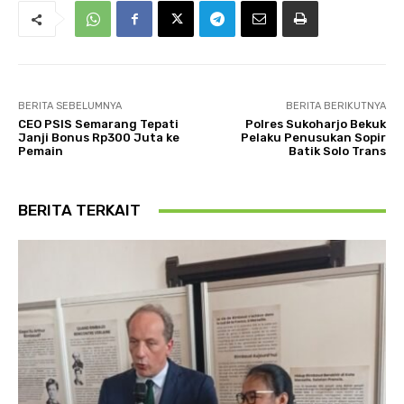
BERITA SEBELUMNYA
BERITA BERIKUTNYA
CEO PSIS Semarang Tepati
Polres Sukoharjo Bekuk
Janji Bonus Rp300 Juta ke
Pelaku Penusukan Sopir
Pemain
Batik Solo Trans
BERITA TERKAIT