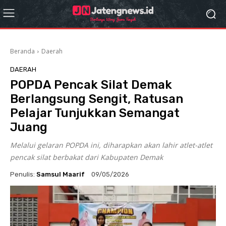
Beranda
Daerah
DAERAH
POPDA Pencak Silat Demak
Berlangsung Sengit, Ratusan
Pelajar Tunjukkan Semangat
Juang
Melalui gelaran POPDA ini, diharapkan akan lahir atlet-atlet
pencak silat berbakat dari Kabupaten Demak
Penulis:
Samsul Maarif
09/05/2026