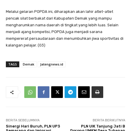
Melalui gelaran POPDA ini, diharapkan akan lahir atlet-atlet
pencak silat berbakat dari Kabupaten Demak yang mampu
mengharumkan nama daerah di tingkat yang lebih luas. Selain
menjadi ajang kompetisi, POPDA juga menjadi sarana
mempererat persaudaraan dan menumbuhkan jiwa sportivitas di
kalangan pelajar. (03)
TAGS
Demak
Jatengnews.id
BERITA SEBELUMNYA
BERITA BERIKUTNYA
Sinergi Hari Buruh, PLN UP3
PLN UIK Tanjung Jati B
Semarang dan Imigrasi
Dorong UMKM Desa Tubanan