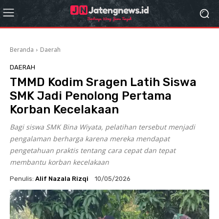
Beranda
Daerah
DAERAH
TMMD Kodim Sragen Latih Siswa
SMK Jadi Penolong Pertama
Korban Kecelakaan
Bagi siswa SMK Bina Wiyata, pelatihan tersebut menjadi
pengalaman berharga karena mereka mendapat
pengetahuan praktis tentang cara cepat dan tepat
membantu korban kecelakaan
Penulis:
Alif Nazala Rizqi
10/05/2026