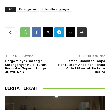
TAGS
Karanganyar
Polres Karanganyar
BERITA SEBELUMNYA
BERITA BERIKUTNYA
Harga Minyak Goreng di
Temani Mobilitas Tanpa
Karanganyar Mulai Turun,
Henti, Bram Andalkan Honda
Beras dan Tepung Terigu
Vario 125 untuk Berburu
Justru Naik
Berita
BERITA TERKAIT