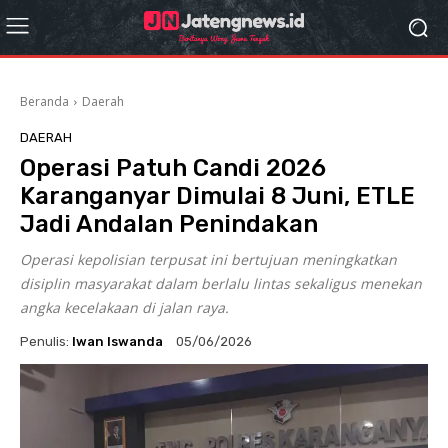
Beranda
Daerah
DAERAH
Operasi Patuh Candi 2026
Karanganyar Dimulai 8 Juni, ETLE
Jadi Andalan Penindakan
Operasi kepolisian terpusat ini bertujuan meningkatkan
disiplin masyarakat dalam berlalu lintas sekaligus menekan
angka kecelakaan di jalan raya.
Penulis:
Iwan Iswanda
05/06/2026