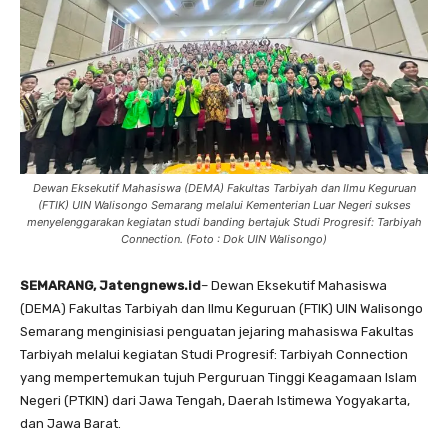
Dewan Eksekutif Mahasiswa (DEMA) Fakultas Tarbiyah dan Ilmu Keguruan
(FTIK) UIN Walisongo Semarang melalui Kementerian Luar Negeri sukses
menyelenggarakan kegiatan studi banding bertajuk Studi Progresif: Tarbiyah
Connection. (Foto : Dok UIN Walisongo)
SEMARANG, Jatengnews.id
– Dewan Eksekutif Mahasiswa
(DEMA) Fakultas Tarbiyah dan Ilmu Keguruan (FTIK) UIN Walisongo
Semarang menginisiasi penguatan jejaring mahasiswa Fakultas
Tarbiyah melalui kegiatan Studi Progresif: Tarbiyah Connection
yang mempertemukan tujuh Perguruan Tinggi Keagamaan Islam
Negeri (PTKIN) dari Jawa Tengah, Daerah Istimewa Yogyakarta,
dan Jawa Barat.