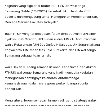
Kegiatan yang digelar di Teater ISDB FTIK UIN Walisongo
Semarang, Sabtu (6/6/2026), tersebut diikuti lebih dari 150
peserta dan mengusung tema “Meneguhkan Poros Pendidikan,
Menjaga Marwah Fakultas Tarbiyah.”
Tujuh PTKIN yang terlibat dalam forum tersebut yakni UIN Siber
Syekh Nurjati Cirebon, UIN Sunan Kudus, UIN K.H. Abdurrahman
Wahid Pekalongan (UIN Gus Dur), UIN Salatiga, UIN Sunan Kalijaga
Yogyakarta, UIN Raden Mas Said Surakarta, dan UIN Walisongo
Semarang sebagai tuan rumah.
Wakil Dekan III Bidang Kemahasiswaan, Kerja Sama, dan Alumni
FTIK UIN Walisongo Semarang yang hadir membuka kegiatan
menegaskan pentingnya kolaborasi antarlembaga
kemahasiswaan dalam merespons perkembangan dunia
pendidikan.
Menurutnya, forum semacam ini menjadi ruang strategis untuk
merumuskan gagasan dan program yang relevan dengan