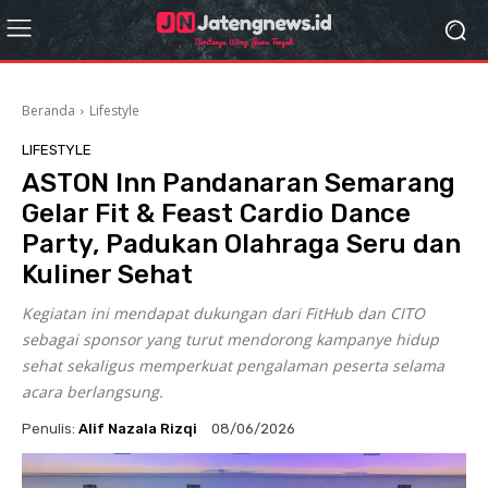
Beranda
Lifestyle
LIFESTYLE
ASTON Inn Pandanaran Semarang
Gelar Fit & Feast Cardio Dance
Party, Padukan Olahraga Seru dan
Kuliner Sehat
Kegiatan ini mendapat dukungan dari FitHub dan CITO
sebagai sponsor yang turut mendorong kampanye hidup
sehat sekaligus memperkuat pengalaman peserta selama
acara berlangsung.
Penulis:
Alif Nazala Rizqi
08/06/2026