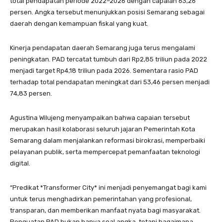
total pendapatan periode 2022–2026 dengan capaian 63,26
persen. Angka tersebut menunjukkan posisi Semarang sebagai
daerah dengan kemampuan fiskal yang kuat.
Kinerja pendapatan daerah Semarang juga terus mengalami
peningkatan. PAD tercatat tumbuh dari Rp2,85 triliun pada 2022
menjadi target Rp4,18 triliun pada 2026. Sementara rasio PAD
terhadap total pendapatan meningkat dari 53,46 persen menjadi
74,83 persen.
Agustina Wilujeng menyampaikan bahwa capaian tersebut
merupakan hasil kolaborasi seluruh jajaran Pemerintah Kota
Semarang dalam menjalankan reformasi birokrasi, memperbaiki
pelayanan publik, serta mempercepat pemanfaatan teknologi
digital.
“Predikat *Transformer City* ini menjadi penyemangat bagi kami
untuk terus menghadirkan pemerintahan yang profesional,
transparan, dan memberikan manfaat nyata bagi masyarakat.
Penguatan PAD bukan hanya soal angka, tetapi bagaimana