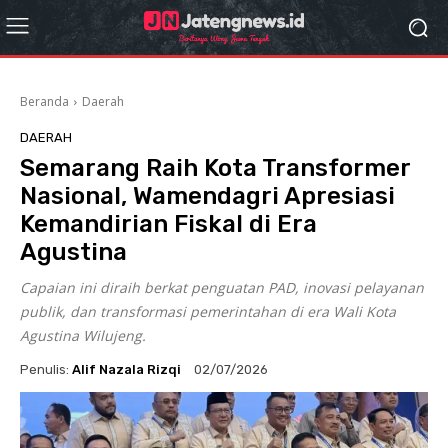
Beranda
Daerah
DAERAH
Semarang Raih Kota Transformer
Nasional, Wamendagri Apresiasi
Kemandirian Fiskal di Era
Agustina
Capaian ini diraih berkat penguatan PAD, inovasi pelayanan
publik, dan transformasi pemerintahan di era Wali Kota
Agustina Wilujeng.
Penulis:
Alif Nazala Rizqi
02/07/2026