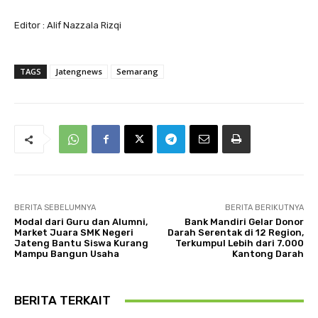
Editor : Alif Nazzala Rizqi
TAGS
Jatengnews
Semarang
BERITA SEBELUMNYA
BERITA BERIKUTNYA
Modal dari Guru dan Alumni,
Bank Mandiri Gelar Donor
Market Juara SMK Negeri
Darah Serentak di 12 Region,
Jateng Bantu Siswa Kurang
Terkumpul Lebih dari 7.000
Mampu Bangun Usaha
Kantong Darah
BERITA TERKAIT