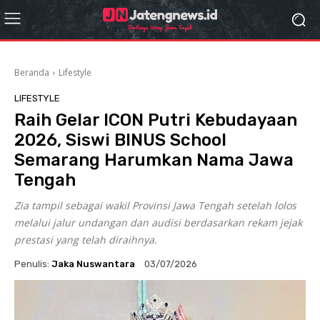
Beranda
Lifestyle
LIFESTYLE
Raih Gelar ICON Putri Kebudayaan
2026, Siswi BINUS School
Semarang Harumkan Nama Jawa
Tengah
Zia tampil sebagai wakil Provinsi Jawa Tengah setelah lolos
melalui jalur undangan dan audisi berdasarkan rekam jejak
prestasi yang telah diraihnya.
Penulis:
Jaka Nuswantara
03/07/2026