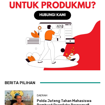
BERITA PILIHAN
DAERAH
Polda Jateng Tahan Mahasiswa
Pembuat Deepfake Pornografi