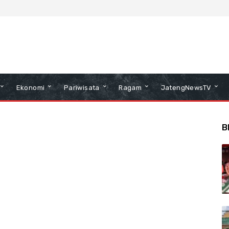
Ekonomi
Pariwisata
Ragam
JatengNewsTV
B