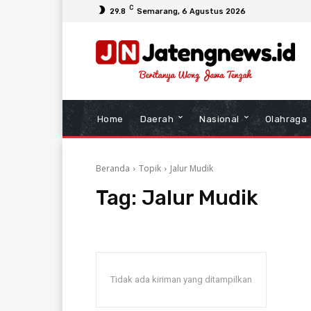
C
29.8
Semarang
, 6 Agustus 2026
Home
Daerah
Nasional
Olahraga
Beranda
Topik
Jalur Mudik
Tag:
Jalur Mudik
Tidak ada kiriman yang ditampilkan