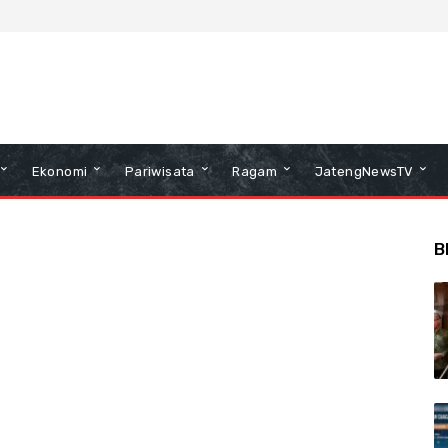
Ekonomi
Pariwisata
Ragam
JatengNewsTV
B