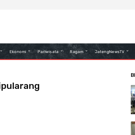
Ekonomi
Pariwisata
Ragam
JatengNewsTV
B
ipularang