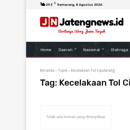
C
29.3
Semarang
, 8 Agustus 2026
Home
Daerah
Nasional
Olahraga
Beranda
Topik
Kecelakaan Tol Cipularang
Tag:
Kecelakaan Tol C
Tidak ada kiriman yang ditampilkan