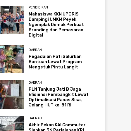
PENDIDIKAN
Mahasiswa KKN UPGRIS
Dampingi UMKM Peyek
Ngemplak Demak Perkuat
Branding dan Pemasaran
Digital
DAERAH
Pegadaian Pati Salurkan
Bantuan Lewat Program
Mengetuk Pintu Langit
DAERAH
PLN Tanjung Jati B Jaga
Efisiensi Pembangkit Lewat
Optimalisasi Panas Sisa,
Jelang HUT ke-81 RI
DAERAH
Akhir Pekan KAI Commuter
Siapkan 36 Perjalanan KRL