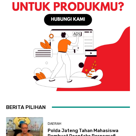
BERITA PILIHAN
DAERAH
Polda Jateng Tahan Mahasiswa
Pembuat Deepfake Pornografi