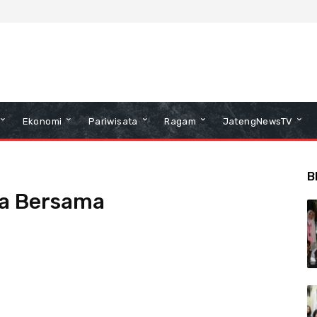
Ekonomi
Pariwisata
Ragam
JatengNewsTV
B
oa Bersama