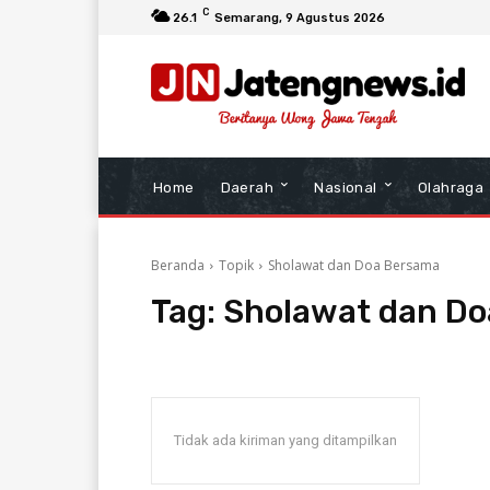
C
26.1
Semarang
, 9 Agustus 2026
Home
Daerah
Nasional
Olahraga
Beranda
Topik
Sholawat dan Doa Bersama
Tag:
Sholawat dan D
Tidak ada kiriman yang ditampilkan